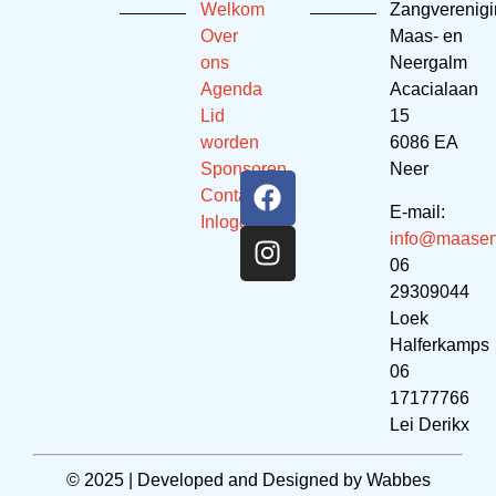
Welkom
Zangverenig
Over
Maas- en
ons
Neergalm
Agenda
Acacialaan
Lid
15
worden
6086 EA
Sponsoren
Neer
Contact
E-mail:
Inloggen
info@maasen
06
29309044
Loek
Halferkamps
06
17177766
Lei Derikx
© 2025 | Developed and Designed by
Wabbes