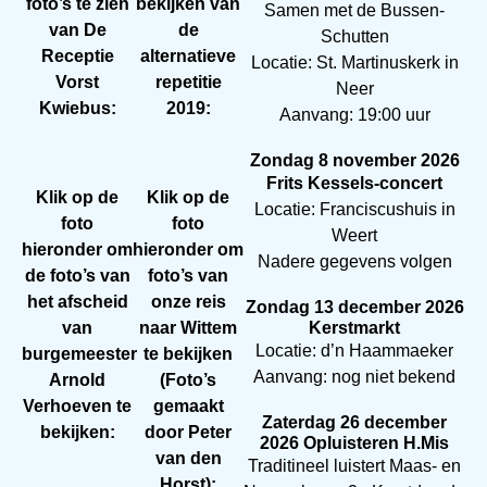
foto’s te zien
bekijken van
Samen met de Bussen-
van De
de
Schutten
Receptie
alternatieve
Locatie: St. Martinuskerk in
Vorst
repetitie
Neer
Kwiebus:
2019:
Aanvang: 19:00 uur
Zondag 8 november 2026
Frits Kessels-concert
Klik op de
Klik op de
Locatie: Franciscushuis in
foto
foto
Weert
hieronder om
hieronder om
Nadere gegevens volgen
de foto’s van
foto’s van
het afscheid
onze reis
Zondag 13 december 2026
Kerstmarkt
van
naar Wittem
Locatie: d’n Haammaeker
burgemeester
te bekijken
Aanvang: nog niet bekend
Arnold
(Foto’s
Verhoeven te
gemaakt
Zaterdag 26 december
bekijken:
door Peter
2026 Opluisteren H.Mis
van den
Traditineel luistert Maas- en
Horst):