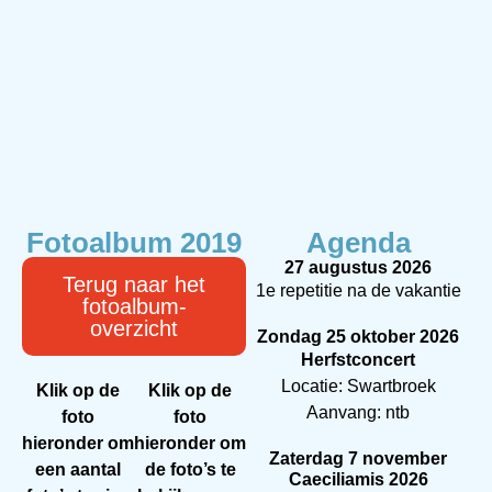
Fotoalbum 2019
Agenda
27 augustus 2026
Terug naar het
1e repetitie na de vakantie
fotoalbum-
overzicht
Zondag 25 oktober 2026
Herfstconcert
Locatie: Swartbroek
Klik op de
Klik op de
Aanvang: ntb
foto
foto
hieronder om
hieronder om
Zaterdag 7 november
een aantal
de foto’s te
Caeciliamis 2026