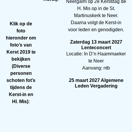
Neergalm op 2e Kerstdag de
H. Mis op in de St.
Martinuskerk te Neer.
Daarna volgt de Kerst-in
Klik op de
voor leden en genodigden.
foto
hieronder om
Zaterdag 13 maart 2027
foto’s van
Lenteconcert
Kerst 2019 te
Locatie: In D’n Haammaeker
bekijken
te Neer
(Diverse
Aanvang: ntb
personen
schoten fot’s
25 maart 2027 Algemene
Leden Vergadering
tijdens de
Kerst-in en
Hl. Mis):