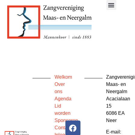
Lid worden
Welkom
Zangverenig
Over
Maas- en
ons
Neergalm
Agenda
Acacialaan
Lid
15
worden
6086 EA
Sponsoren
Neer
Contact
E-mail:
Inloggen