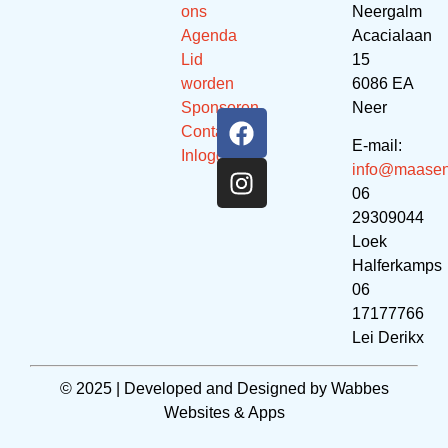
ons
Neergalm
Agenda
Acacialaan
Lid
15
worden
6086 EA
Sponsoren
Neer
Contact
E-mail:
Inloggen
info@maasen
06
29309044
Loek
Halferkamps
06
17177766
Lei Derikx
© 2025 | Developed and Designed by
Wabbes
Websites & Apps